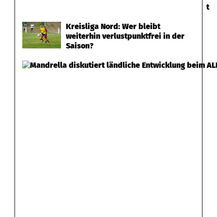
g
t
e
Kreisliga Nord: Wer bleibt
s
weiterhin verlustpunktfrei in der
Saison?
u
c
h
t