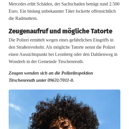
e
Mercedes erlitt Schäden, der Sachschaden beträgt rund 2.500
Euro. Ein bislang unbekannter Täter lockerte offensichtlich
l
die Radmuttern.
o
Zeugenaufruf und mögliche Tatorte
c
Die Polizei ermittelt wegen eines gefährlichen Eingriffs in
k
den Straßenverkehr. Als mögliche Tatorte nennt die Polizei
einen Aussichtspunkt bei Leonberg oder den Dahlienweg in
e
Wondreb in der Gemeinde Tirschenreuth.
r
Zeugen wenden sich an die Polizeiinspektion
t
Tirschenreuth unter 09631/7011-0.
e
R
a
d