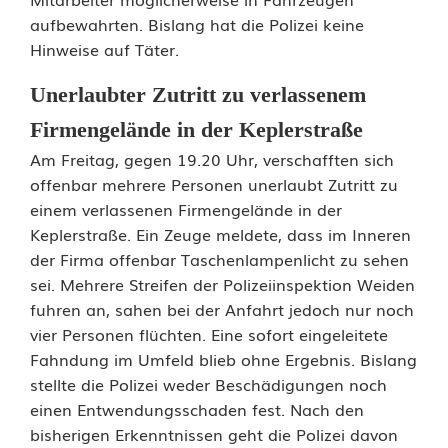
t
aufbewahrten. Bislang hat die Polizei keine
W
Hinweise auf Täter.
e
Unerlaubter Zutritt zu verlassenem
i
Firmengelände in der Keplerstraße
Am Freitag, gegen 19.20 Uhr, verschafften sich
d
offenbar mehrere Personen unerlaubt Zutritt zu
e
einem verlassenen Firmengelände in der
Keplerstraße. Ein Zeuge meldete, dass im Inneren
n
der Firma offenbar Taschenlampenlicht zu sehen
E
sei. Mehrere Streifen der Polizeiinspektion Weiden
fuhren an, sahen bei der Anfahrt jedoch nur noch
i
vier Personen flüchten. Eine sofort eingeleitete
n
Fahndung im Umfeld blieb ohne Ergebnis. Bislang
stellte die Polizei weder Beschädigungen noch
b
einen Entwendungsschaden fest. Nach den
r
bisherigen Erkenntnissen geht die Polizei davon