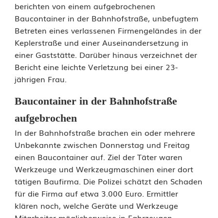
o
berichten von einem aufgebrochenen
Baucontainer in der Bahnhofstraße, unbefugtem
l
Betreten eines verlassenen Firmengeländes in der
i
Keplerstraße und einer Auseinandersetzung in
einer Gaststätte. Darüber hinaus verzeichnet der
z
Bericht eine leichte Verletzung bei einer 23-
e
jährigen Frau.
i
Baucontainer in der Bahnhofstraße
b
aufgebrochen
e
In der Bahnhofstraße brachen ein oder mehrere
Unbekannte zwischen Donnerstag und Freitag
r
einen Baucontainer auf. Ziel der Täter waren
i
Werkzeuge und Werkzeugmaschinen einer dort
tätigen Baufirma. Die Polizei schätzt den Schaden
c
für die Firma auf etwa 3.000 Euro. Ermittler
h
klären noch, welche Geräte und Werkzeuge
Mitarbeiter möglicherweise in Fahrzeugen