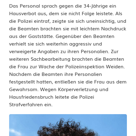
Das Personal sprach gegen die 34-Jährige ein
c
Hausverbot aus, dem sie nicht Folge leistete. Als
h
die Polizei eintraf, zeigte sie sich uneinsichtig, und
die Beamten brachten sie mit leichtem Nachdruck
e
aus der Gaststätte. Gegenüber den Beamten
a
verhielt sie sich weiterhin aggressiv und
verweigerte Angaben zu ihren Personalien. Zur
u
weiteren Sachbearbeitung brachten die Beamten
f
die Frau zur Wache der Polizeiinspektion Weiden.
Nachdem die Beamten ihre Personalien
G
festgestellt hatten, entließen sie die Frau aus dem
e
Gewahrsam. Wegen Körperverletzung und
Hausfriedensbruch leitete die Polizei
l
Strafverfahren ein.
ä
n
d