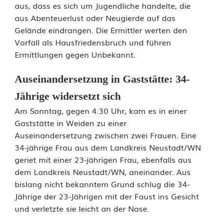
aus, dass es sich um Jugendliche handelte, die
u
aus Abenteuerlust oder Neugierde auf das
c
Gelände eindrangen. Die Ermittler werten den
Vorfall als Hausfriedensbruch und führen
h
Ermittlungen gegen Unbekannt.
,
Auseinandersetzung in Gaststätte: 34-
J
Jährige widersetzt sich
u
Am Sonntag, gegen 4.30 Uhr, kam es in einer
g
Gaststätte in Weiden zu einer
Auseinandersetzung zwischen zwei Frauen. Eine
e
34-jährige Frau aus dem Landkreis Neustadt/WN
n
geriet mit einer 23-jährigen Frau, ebenfalls aus
dem Landkreis Neustadt/WN, aneinander. Aus
d
bislang nicht bekanntem Grund schlug die 34-
l
Jährige der 23-Jährigen mit der Faust ins Gesicht
und verletzte sie leicht an der Nase.
i