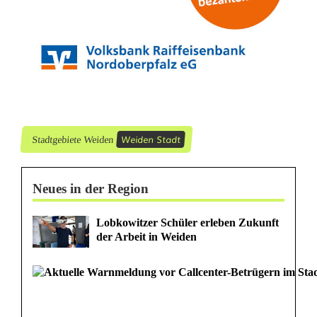
a
s
t
s
t
ä
Weiden Stadt
Stadtgebiete Weiden
t
Neues in der Region
t
e
Lobkowitzer Schüler erleben Zukunft
der Arbeit in Weiden