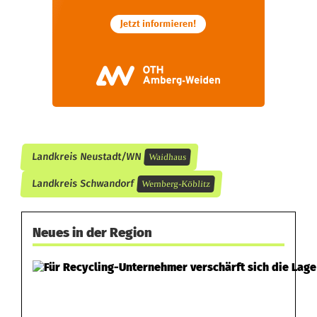
c
h
e
r
g
e
Landkreis Neustadt/WN
Waidhaus
s
Landkreis Schwandorf
Wernberg-Köblitz
t
e
Neues in der Region
l
l
t