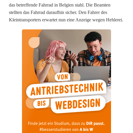
e
das betreffende Fahrrad in Belgien stahl. Die Beamten
n
stellten das Fahrrad daraufhin sicher. Den Fahrer des
Kleintransporters erwartet nun eine Anzeige wegen Hehlerei.
e
s
E
-
B
i
k
e
s
i