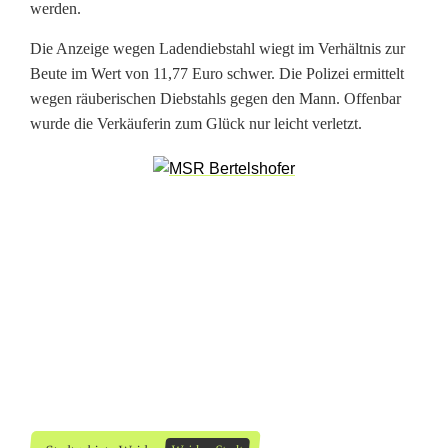
L
werden.
a
Die Anzeige wegen Ladendiebstahl wiegt im Verhältnis zur
Beute im Wert von 11,77 Euro schwer. Die Polizei ermittelt
d
wegen räuberischen Diebstahls gegen den Mann. Offenbar
e
wurde die Verkäuferin zum Glück nur leicht verletzt.
n
d
i
e
b