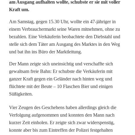
am Ausgang aufhalten wollte, schubste er sie mit voller
Kraft um.
w
a
Am Samstag, gegen 15.30 Uhr, wollte ein 47-jähriger in
einem Verbrauchermarkt seine Waren mitnehmen, ohne zu
l
bezahlen. Eine Verkäuferin beobachtete den Diebstahl und
t
stelle sich dem Täter am Ausgang des Marktes in den Weg
und bat ihn ins Büro der Marktleitung.
t
Der Mann zeigte sich uneinsichtig und verschaffte sich
ä
gewaltsam freie Bahn: Er schubste die Verkäuferin mit
t
ganzer Kraft gegen ein Geländer nach hinten weg und
flüchtete mit der Beute – 10 Flaschen Bier und einigen
i
Süßigkeiten.
g
Vier Zeugen des Geschehens haben allerdings gleich die
e
Verfolgung aufgenommen und konnten den Mann nach
kurzer Zeit einholen. Er zeigte sich zwar widerspenstig,
r
konnte aber bis zum Eintreffen der Polizei festgehalten