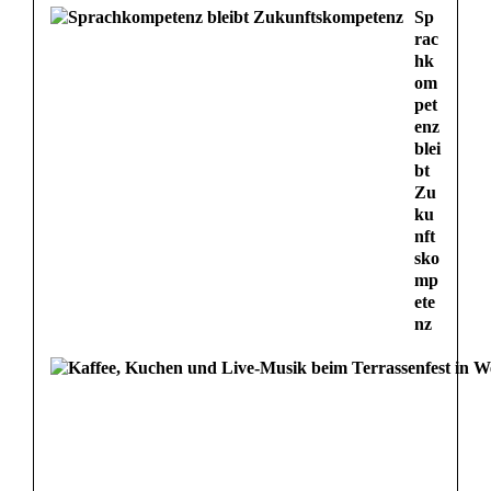
Sp
rac
hk
om
pet
enz
blei
bt
Zu
ku
nft
sko
mp
ete
nz