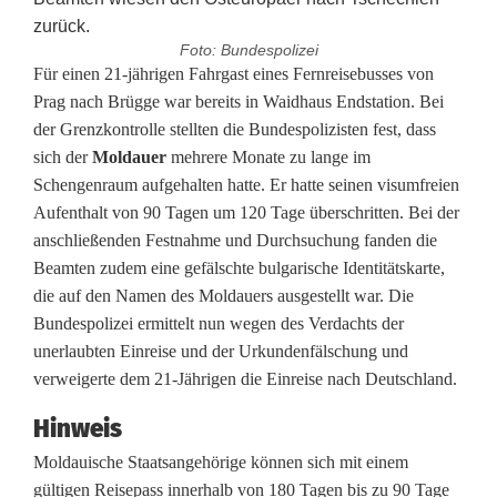
Foto: Bundespolizei
G
Für einen 21-jährigen Fahrgast eines Fernreisebusses von
Prag nach Brügge war bereits in Waidhaus Endstation. Bei
r
der Grenzkontrolle stellten die Bundespolizisten fest, dass
sich der
Moldauer
mehrere Monate zu lange im
e
Schengenraum aufgehalten hatte. Er hatte seinen visumfreien
n
Aufenthalt von 90 Tagen um 120 Tage überschritten. Bei der
anschließenden Festnahme und Durchsuchung fanden die
z
Beamten zudem eine gefälschte bulgarische Identitätskarte,
k
die auf den Namen des Moldauers ausgestellt war. Die
Bundespolizei ermittelt nun wegen des Verdachts der
o
unerlaubten Einreise und der Urkundenfälschung und
n
verweigerte dem 21-Jährigen die Einreise nach Deutschland.
t
Hinweis
r
Moldauische Staatsangehörige können sich mit einem
gültigen Reisepass innerhalb von 180 Tagen bis zu 90 Tage