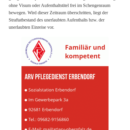
o
ohne Visum oder Aufenthaltstitel frei im Schengenraum
l
bewegen. Wird dieser Zeitraum überschritten, liegt der
Straftatbestand des unerlaubten Aufenthalts bzw. der
l
unerlaubten Einreise vor.
e
a
u
f
A
6
:
U
r