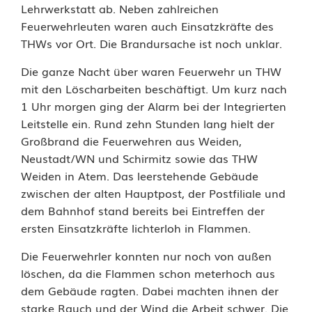
W
Lehrwerkstatt ab. Neben zahlreichen
Feuerwehrleuten waren auch Einsatzkräfte des
e
THWs vor Ort. Die Brandursache ist noch unklar.
i
Die ganze Nacht über waren Feuerwehr un THW
d
mit den Löscharbeiten beschäftigt. Um kurz nach
1 Uhr morgen ging der Alarm bei der Integrierten
e
Leitstelle ein. Rund zehn Stunden lang hielt der
n
Großbrand die Feuerwehren aus Weiden,
Neustadt/WN und Schirmitz sowie das THW
:
Weiden in Atem. Das leerstehende Gebäude
B
zwischen der alten Hauptpost, der Postfiliale und
dem Bahnhof stand bereits bei Eintreffen der
r
ersten Einsatzkräfte lichterloh in Flammen.
a
Die Feuerwehrler konnten nur noch von außen
n
löschen, da die Flammen schon meterhoch aus
dem Gebäude ragten. Dabei machten ihnen der
d
starke Rauch und der Wind die Arbeit schwer. Die