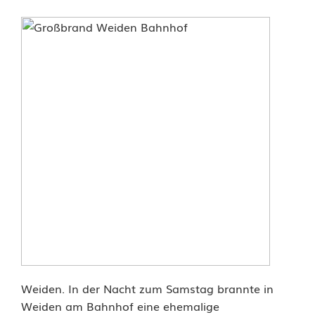
G
r
o
ß
b
r
a
n
d
i
Weiden. In der Nacht zum Samstag brannte in
n
Weiden am Bahnhof eine ehemalige