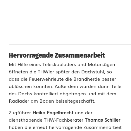
n
s
a
t
z
Hervorragende Zusammenarbeit
b
Mit Hilfe eines Teleskopladers und Motorsägen
öffneten die THWler später den Dachstuhl, so
e
dass die Feuerwehrleute die Brandherde besser
r
ablöschen konnten. Außerdem wurden dann Teile
des Dachs kontrolliert abgetragen und mit dem
i
Radlader am Boden beiseitegeschafft.
c
Zugführer
Heiko Engelbrecht
und der
h
diensthabende THW-Fachberater
Thomas Schiller
hoben die erneut hervorragende Zusammenarbeit
t