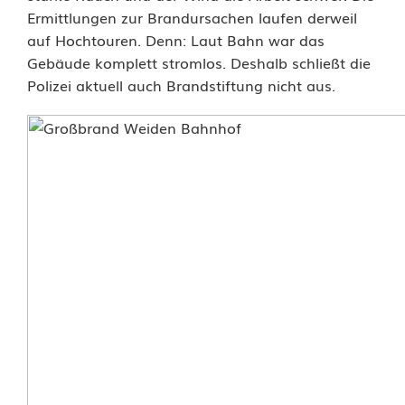
u
Ermittlungen zur Brandursachen laufen derweil
auf Hochtouren. Denn: Laut Bahn war das
r
Gebäude komplett stromlos. Deshalb schließt die
s
Polizei aktuell auch Brandstiftung nicht aus.
a
c
h
e
u
n
d
E
i