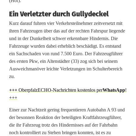
(Hof).
e
Ein Verletzter durch Gullydeckel
c
Kurz darauf fuhren vier Verkehrsteilnehmer zeitversetzt mit
k
ihren Fahrzeugen über das auf der rechten Fahrspur liegende
und in der Dunkelheit schwer erkennbare Hindernis. Die
e
Fahrzeuge wurden dabei erheblich beschädigt. Es entstand
l
ein Sachschaden von rund 7.500 Euro. Der Fahrzeugführer
des ersten Pkw, ein Altenstädter (33) zog sich bei seinem
w
Ausweichmanöver leichte Verletzungen im Schulterbereich
e
zu.
r
+++
OberpfalzECHO-Nachrichten kostenlos per
WhatsApp
!
f
+++
e
Einer zur Nachtzeit gering frequentieren Autobahn A 93 und
der besonnen Reaktion der beteiligten Kraftfahrzeugführer,
r
die ihr Fahrzeug trotz des Hindernisses auf der Fahrbahn
f
noch kontrolliert zu Stehen bringen konnten, ist es zu