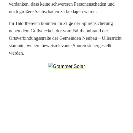
verdanken, dass keine schwereren Personenschäden und
e
noch größere Sachschäden zu beklagen waren.
s
Im Tatortbereich konnten im Zuge der Spurensicherung
t
neben dem Gullydeckel, der vom Fahrbahnbrand der
Ortsverbindungsstraße der Gemeinden Neubau – Ullersricht
g
stammte, weitere beweisrelevante Spuren sichergestellt
e
werden.
n
o
m
m
e
n