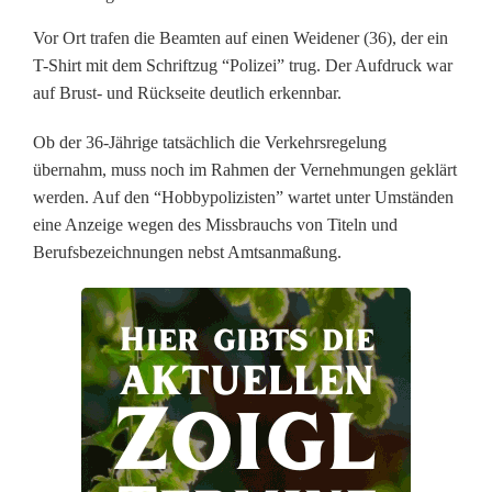
o
Vor Ort trafen die Beamten auf einen Weidener (36), der ein
T-Shirt mit dem Schriftzug “Polizei” trug. Der Aufdruck war
l
auf Brust- und Rückseite deutlich erkennbar.
i
Ob der 36-Jährige tatsächlich die Verkehrsregelung
z
übernahm, muss noch im Rahmen der Vernehmungen geklärt
werden. Auf den “Hobbypolizisten” wartet unter Umständen
i
eine Anzeige wegen des Missbrauchs von Titeln und
s
Berufsbezeichnungen nebst Amtsanmaßung.
t
w
i
l
l