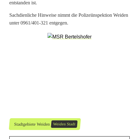
g
entstanden ist.
e
Sachdienliche Hinweise nimmt die Polizeiinspektion Weiden
unter 0961/401-321 entgegen.
g
e
n
T
u
n
e
r
Stadtgebiete Weiden
Weiden Stadt