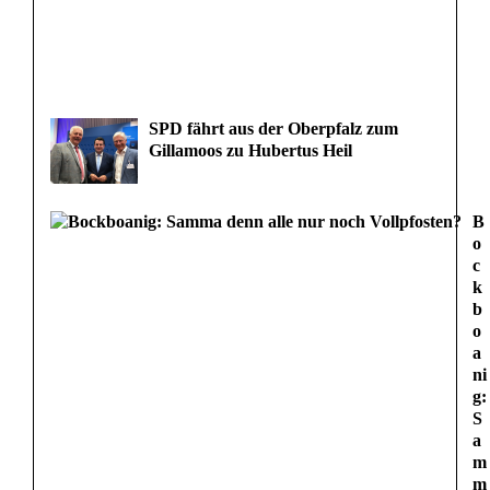
SPD fährt aus der Oberpfalz zum
Gillamoos zu Hubertus Heil
B
o
c
k
b
o
a
ni
g:
S
a
m
m