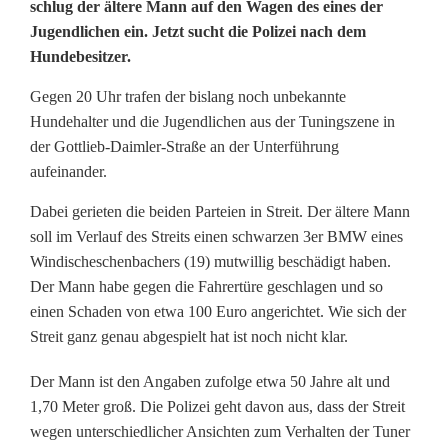
schlug der ältere Mann auf den Wagen des eines der
Jugendlichen ein. Jetzt sucht die Polizei nach dem
n
Hundebesitzer.
d
Gegen 20 Uhr trafen der bislang noch unbekannte
e
Hundehalter und die Jugendlichen aus der Tuningszene in
b
der Gottlieb-Daimler-Straße an der Unterführung
aufeinander.
e
Dabei gerieten die beiden Parteien in Streit. Der ältere Mann
s
soll im Verlauf des Streits einen schwarzen 3er BMW eines
i
Windischeschenbachers (19) mutwillig beschädigt haben.
Der Mann habe gegen die Fahrertüre geschlagen und so
t
einen Schaden von etwa 100 Euro angerichtet. Wie sich der
z
Streit ganz genau abgespielt hat ist noch nicht klar.
e
Der Mann ist den Angaben zufolge etwa 50 Jahre alt und
1,70 Meter groß. Die Polizei geht davon aus, dass der Streit
r
wegen unterschiedlicher Ansichten zum Verhalten der Tuner