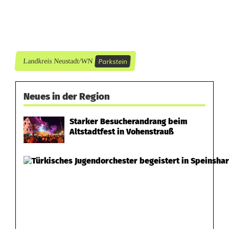
n
h
a
Parkstein
Landkreis Neustadt/WN
l
d
Neues in der Region
e
Starker Besucherandrang beim
i
Altstadtfest in Vohenstrauß
m
W
a
l
d