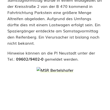
Samstagvormittag wurde in einem Waldgebiet an
l
der Kreisstraße 2 von der B 470 kommend in
Fahrtrichtung Parkstein eine größere Menge
l
Altreifen abgeladen. Aufgrund des Umfangs
e
dürfte dies mit einem Lastwagen erfolgt sein. Ein
Spaziergänger entdeckte am Samstagvormittag
g
den Reifenberg. Ein Verursacher ist bislang noch
a
nicht bekannt.
l
Hinweise können an die PI Neustadt unter der
Tel.:
09602/9402-0
gemeldet werden.
e
R
e
i
f
e