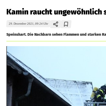
Kamin raucht ungewöhnlich 
29. Dezember 2021, 09:24 Uhr
Speinshart. Die Nachbarn sehen Flammen und starken R
K
a
m
i
n
r
a