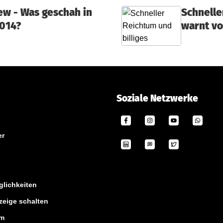
ew - Was geschah in
Schnelle
2014?
warnt vo
Soziale Netzwerke
er
lichkeiten
zeige schalten
um