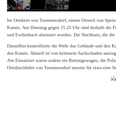
n
l
i
Im Ortskern von Tremmersdorf, einem Ortsteil von Spein
Kamin. Am Dienstag gegen 15.25 Uhr sind deshalb die 
c
und Eschenbach alarmiert worden. Die Nachbarn, die die
h
Daraufhin kontrollierte die Wehr das Gebäude und den K
s
den Kamin. Aktuell ist von keimnem Sachschaden auszugeh
t
Am Einsatzort waren zudem ein Rettungswagen, die Poli
Ortsdurchfahrt von Tremmersdorf musste für etwa eine St
a
r
k