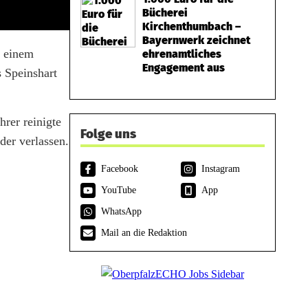
Bücherei
Kirchenthumbach –
Bayernwerk zeichnet
s einem
ehrenamtliches
Engagement aus
 Speinshart
rer reinigte
Folge uns
der verlassen.
Facebook
Instagram
YouTube
App
WhatsApp
Mail an die Redaktion