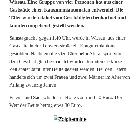
K
Wiesau. Eine Gruppe von vier Personen hat aus einer
Gaststätte einen Kaugummiautomaten entwendet. Die
a
Täter wurden dabei vom Geschädigten beobachtet und
konnten umgehend gestellt werden.
u
g
Samstagnacht, gegen 1.40 Uhr, wurde in Wiesau, aus einer
Gaststätte in der Tonwerkstraße ein Kaugummiautomat
u
gestohlen. Nachdem die vier Täter beim Abtransport von
m
dem Geschädigten beobachtet wurden, konnten sie kurze
Zeit später samt ihrer Beute gestellt werden. Bei den Tätern
m
handelte sich um zwei Frauen und zwei Männer im Alter von
Anfang zwanzig Jahren.
i
a
Es entstand Sachschaden in Höhe von rund 50 Euro. Der
Wert der Beute betrug etwa 30 Euro.
u
t
o