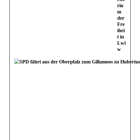
riu
m
der
Fre
ihei
t in
Lwi
w