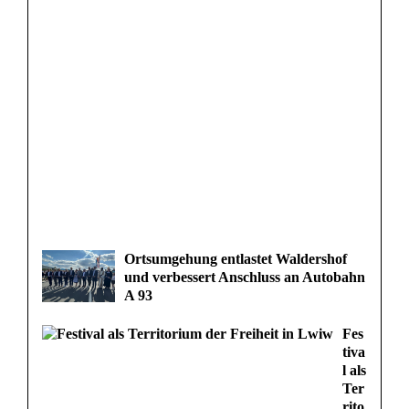
Ortsumgehung entlastet Waldershof
und verbessert Anschluss an Autobahn
A 93
Fes
tiva
l als
Ter
rito