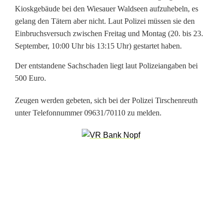
o
Kioskgebäude bei den Wiesauer Waldseen aufzuhebeln, es
s
gelang den Tätern aber nicht. Laut Polizei müssen sie den
Einbruchsversuch zwischen Freitag und Montag (20. bis 23.
k
September, 10:00 Uhr bis 13:15 Uhr) gestartet haben.
-
Der entstandene Sachschaden liegt laut Polizeiangaben bei
E
500 Euro.
i
Zeugen werden gebeten, sich bei der Polizei Tirschenreuth
unter Telefonnummer 09631/70110 zu melden.
n
b
r
u
c
h