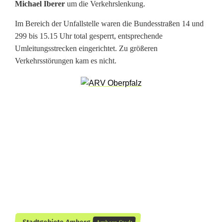
Michael Iberer
um die Verkehrslenkung.
n
f
Im Bereich der Unfallstelle waren die Bundesstraßen 14 und
299 bis 15.15 Uhr total gesperrt, entsprechende
a
Umleitungsstrecken eingerichtet. Zu größeren
l
Verkehrsstörungen kam es nicht.
l
t
ö
d
l
i
c
h