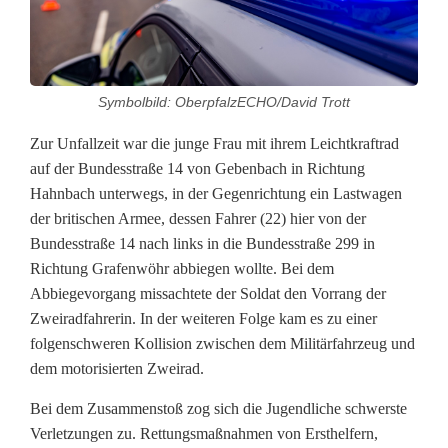
r
a
Symbolbild: OberpfalzECHO/David Trott
d
Zur Unfallzeit war die junge Frau mit ihrem Leichtkraftrad
f
auf der Bundesstraße 14 von Gebenbach in Richtung
a
Hahnbach unterwegs, in der Gegenrichtung ein Lastwagen
der britischen Armee, dessen Fahrer (22) hier von der
h
Bundesstraße 14 nach links in die Bundesstraße 299 in
r
Richtung Grafenwöhr abbiegen wollte. Bei dem
Abbiegevorgang missachtete der Soldat den Vorrang der
e
Zweiradfahrerin. In der weiteren Folge kam es zu einer
r
folgenschweren Kollision zwischen dem Militärfahrzeug und
dem motorisierten Zweirad.
i
Bei dem Zusammenstoß zog sich die Jugendliche schwerste
n
Verletzungen zu. Rettungsmaßnahmen von Ersthelfern,