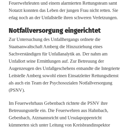
b
Feuerwehrleuten und einem alarmierten Rettungsteam samt
Notarzt konnten das Leben der jungen Frau nicht retten. Sie
e
erlag noch an der Unfallstelle ihren schweren Verletzungen.
i
Notfallversorgung eingerichtet
V
Zur Untersuchung des Unfallhergangs ordnete die
e
Staatsanwaltschaft Amberg die Hinzuziehung eines
Sachverständigen für Unfallanalytik an. Der nahm am
r
Unfallort seine Ermittlungen auf. Zur Betreuung der
k
Augenzeugen des Unfallgeschehens entsandte die Integrierte
Leitstelle Amberg sowohl einen Einsatzleiter Rettungsdienst
e
als auch ein Team der Psychosozialen Notfallversorgung
h
(PSNV).
r
Im Feuerwehrhaus Gebenbach richtete die PSNV ihre
s
Betreuungsstelle ein. Die Feuerwehren aus Hahnbach,
Gebenbach, Atzmannsricht und Ursulapoppenricht
u
kümmerten sich unter Leitung von Kreisbrandinspektor