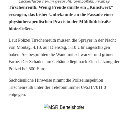
Lackierfarbe herum gesprüht. Symbolbild: Pixabay
K
Tirschenreuth. Wenig Freude dürfte ein „Kunstwerk“
erzeugen, das bisher Unbekannte an die Fassade einer
ü
physiotherapeutischen Praxis in der Mühlbühlstraße
hinterließen.
n
s
Laut Polizei Tirschenreuth müssen die Sprayer in der Nacht
von Montag, 4.10. auf Dienstag, 5.10 Uhr zugeschlagen
t
haben. Sie besprühten die Wand mit schwarzer und grüner
l
Farbe. Der Schaden am Gebäude liegt nach Einschätzung der
Polizei bei 500 Euro.
e
Sachdienliche Hinweise nimmt die Polizeiinspektion
r
Tirschenreuth unter der Telefonnummer 09631/7011 0
a
entgegen.
m
W