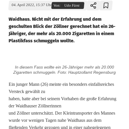
04. April 2022, 15:37 Uhr
Von:
Udo Fürst
Waidhaus. Nicht mit der Erfahrung und dem
geschulten Blick der Zöllner gerechnet hat ein 26-
Jähriger, der mehr als 20.000 Zigaretten in einem
Plastikfass schmuggeln wollte.
K
In diesem Fass wollte ein 26-Jähriger mehr als 20.000
u
Zigaretten schmuggeln. Foto: Hauptzollamt Regensburg
n
Ein junger Mann (26) meinte ein besonders einfallsreiches
Versteck gewählt zu
s
haben, hatte aber bei seinem Vorhaben die große Erfahrung
t
der Waidhauser Zöllnerinnen
und Zöllner unterschätzt. Der Kleintransporter des Mannes
s
wurde vor wenigen Tagen nahe Waidhaus aus dem
t
fließenden Verkehr gezogen und in einer nahegelegenen