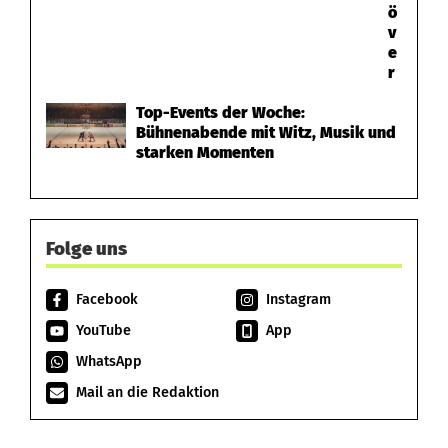
ö
v
e
r
Top-Events der Woche:
Bühnenabende mit Witz, Musik und
starken Momenten
Folge uns
Facebook
Instagram
YouTube
App
WhatsApp
Mail an die Redaktion