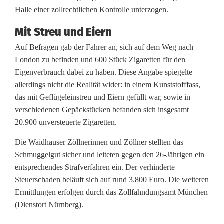
Halle einer zollrechtlichen Kontrolle unterzogen.
o
Mit Streu und Eiern
f
Auf Befragen gab der Fahrer an, sich auf dem Weg nach
f
London zu befinden und 600 Stück Zigaretten für den
f
Eigenverbrauch dabei zu haben. Diese Angabe spiegelte
allerdings nicht die Realität wider: in einem Kunststofffass,
a
das mit Geflügeleinstreu und Eiern gefüllt war, sowie in
s
verschiedenen Gepäckstücken befanden sich insgesamt
20.900 unversteuerte Zigaretten.
s
Die Waidhauser Zöllnerinnen und Zöllner stellten das
a
Schmuggelgut sicher und leiteten gegen den 26-Jährigen ein
l
entsprechendes Strafverfahren ein. Der verhinderte
Steuerschaden beläuft sich auf rund 3.800 Euro. Die weiteren
s
Ermittlungen erfolgen durch das Zollfahndungsamt München
V
(Dienstort Nürnberg).