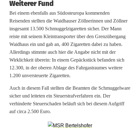
e
Weiterer Fund
r
Bei einem ebenfalls aus Südosteuropa kommenden
Reisenden stellten die Waidhauser Zöllnerinnen und Zöllner
s
insgesamt 13.500 Schmuggelzigaretten sicher. Der Mann
t
reiste mit seinem Kleintransporter über den Grenzübergang
Waidhaus ein und gab an, 400 Zigaretten dabei zu haben.
e
Allerdings stimmte auch hier die Angabe nicht mit der
c
Wirklichkeit überein: In einem Gepäckstück befanden sich
12.300, in der oberen Ablage des Fahrgastraumes weitere
k
1.200 unversteuerte Zigaretten.
Auch in diesem Fall stellten die Beamten die Schmuggelware
sicher und leiteten ein Steuerstrafverfahren ein. Der
verhinderte Steuerschaden beläuft sich bei diesem Aufgriff
auf circa 2.500 Euro.