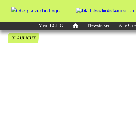
Mein ECHO
Newsticker
Alle Ort
BLAULICHT