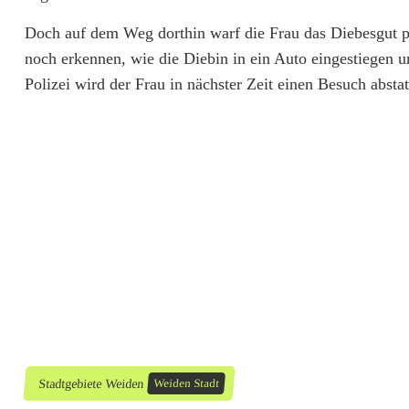
n
Doch auf dem Weg dorthin warf die Frau das Diebesgut plö
d
noch erkennen, wie die Diebin in ein Auto eingestiegen 
Polizei wird der Frau in nächster Zeit einen Besuch abstat
i
e
b
i
n
f
l
ü
c
Stadtgebiete Weiden
Weiden Stadt
h