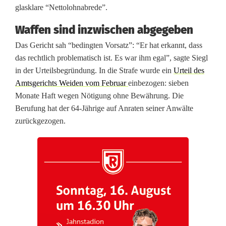
glasklare “Nettolohnabrede”.
i
Waffen sind inzwischen abgegeben
e
Das Gericht sah “bedingten Vorsatz”: “Er hat erkannt, dass
n
das rechtlich problematisch ist. Es war ihm egal”, sagte Siegl
in der Urteilsbegründung. In die Strafe wurde ein
Urteil des
s
Amtsgerichts Weiden vom Februar
einbezogen: sieben
t
Monate Haft wegen Nötigung ohne Bewährung. Die
Berufung hat der 64-Jährige auf Anraten seiner Anwälte
-
zurückgezogen.
C
h
e
f
(