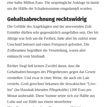
eine halbe Million Euro. Die ursprüngliche Anklage ist damit
c
um die Hälfte der Schadenssumme eingedampft worden.
h
Gehaltsabrechnung rechtswidrig
t
Die Gefühle des Angeklagten und der anwesenden Zoll-
g
Ermittler dürften sehr gegensätzlich ausgefallen sein. Der 64-
Jährige war froh um die Freiheit, hatte aber bis zuletzt seine
i
Unschuld beteuert und einen Freispruch gefordert. Die
b
Zollbeamten begrüßten die Verurteilung, waren aber
enttäuscht vom Strafmaß.
t
Richter Siegl ließ keinen Zweifel daran, dass die
B
Gehaltsabrechnungen des Pflegedienstes gegen das Gesetz
e
verstießen. Und zwar in einer Weise, die auch ein Laie
versteht. Grob gerechnet bekamen die slowakischen “Live-
w
Ins” (im Haushalt lebenden Pflegekräfte) 1200 Euro pro
ä
Monat ausbezahlt. Diese Summe setzte sich zur Hälfte aus
Lohn und zur Hälfe aus einem steuerfreien
h