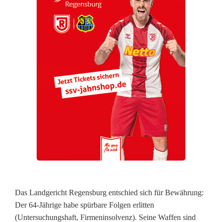
6
4
)
e
i
n
f
r
e
i
e
Das Landgericht Regensburg entschied sich für Bewährung:
Der 64-Jährige habe spürbare Folgen erlitten
r
(Untersuchungshaft, Firmeninsolvenz). Seine Waffen sind