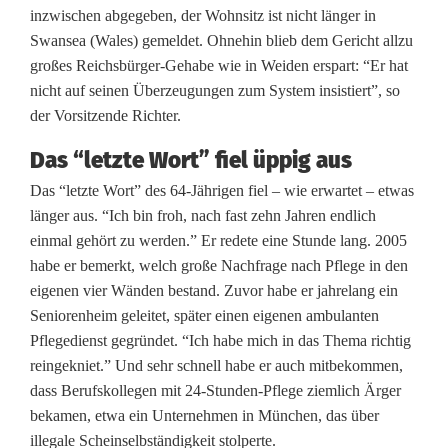
M
inzwischen abgegeben, der Wohnsitz ist nicht länger in
Swansea (Wales) gemeldet. Ohnehin blieb dem Gericht allzu
a
großes Reichsbürger-Gehabe wie in Weiden erspart: “Er hat
n
nicht auf seinen Überzeugungen zum System insistiert”, so
der Vorsitzende Richter.
n
Das “letzte Wort” fiel üppig aus
Das “letzte Wort” des 64-Jährigen fiel – wie erwartet – etwas
länger aus. “Ich bin froh, nach fast zehn Jahren endlich
einmal gehört zu werden.” Er redete eine Stunde lang. 2005
habe er bemerkt, welch große Nachfrage nach Pflege in den
eigenen vier Wänden bestand. Zuvor habe er jahrelang ein
Seniorenheim geleitet, später einen eigenen ambulanten
Pflegedienst gegründet. “Ich habe mich in das Thema richtig
reingekniet.” Und sehr schnell habe er auch mitbekommen,
dass Berufskollegen mit 24-Stunden-Pflege ziemlich Ärger
bekamen, etwa ein Unternehmen in München, das über
illegale Scheinselbständigkeit stolperte.