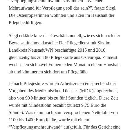
“Verpflegungsmehraufwand” zusammen. “Welcher
r
Mehraufwand für Verpflegung soll das sein?”, fragte Siegl.
Die Osteuropäerinnen wohnten und aßen im Haushalt der
u
Pflegebedürftigen.
n
Siegl erklärte kurz das Geschäftsmodell, wie es sich nach der
g
Beweisaufnahme darstelle: Der Pflegedienst mit Sitz im
Landkreis Neustadt/WN beschäftigte 2015 und 2016
:
gleichzeitig bis zu 180 Pflegekräfte aus Osteuropa. Zumeist
P
wechselten sich zwei Frauen jeden Monat in einem Haushalt
ab und kümmerten sich dort um Pflegefälle.
f
Je nach Pflegestufe wurden Arbeitszeiten entsprechend der
l
Vorgaben des Medizinischen Dienstes (MDK) abgerechnet,
e
also von 90 Minuten bis zu fünf Stunden täglich. Diese Zeit
wurde mit Mindestlohn bezahlt (zuletzt 9,75 Euro die
g
Stunde). Was dann noch zum versprochenen Nettolohn von
e
1100 bis 1400 Euro fehlte, wurde mit einem
“Verpflegungsmehraufwand” aufgefüllt. Für das Gericht eine
d