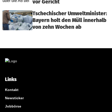
vor Gericht
Tschechischer Umweltminister:
Bayern holt den Müll innerhalb
von zehn Wochen ab
Links
Kontakt
Newsticker
Jobbörse