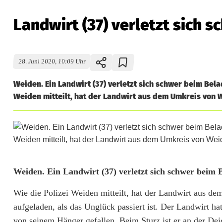
Landwirt (37) verletzt sich s
28. Juni 2020, 10:09 Uhr
Weiden. Ein Landwirt (37) verletzt sich schwer beim Bel
Weiden mitteilt, hat der Landwirt aus dem Umkreis von W
L
Weiden. Ein Landwirt (37) verletzt sich schwer beim
a
Wie die Polizei Weiden mitteilt, hat der Landwirt aus d
aufgeladen, als das Unglück passiert ist. Der Landwirt hat 
n
von seinem Hänger gefallen. Beim Sturz ist er an der Dei