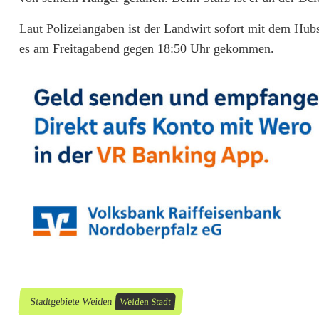
d
Laut Polizeiangaben ist der Landwirt sofort mit dem Hu
w
es am Freitagabend gegen 18:50 Uhr gekommen.
i
r
t
(
3
7
)
v
e
Stadtgebiete Weiden
Weiden Stadt
r