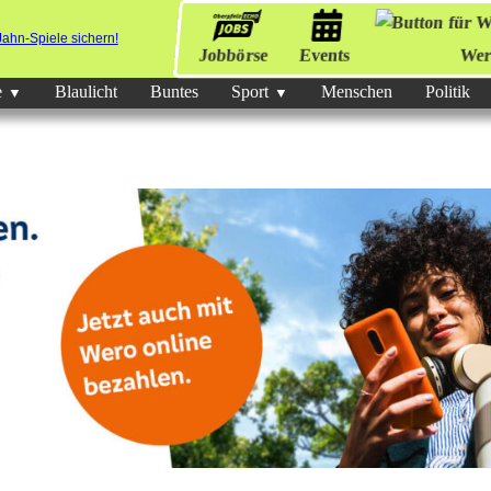
Jobbörse
Events
Wer
e
Blaulicht
Buntes
Sport
Menschen
Politik