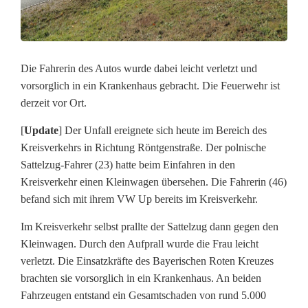
e
r
t
Die Fahrerin des Autos wurde dabei leicht verletzt und
m
vorsorglich in ein Krankenhaus gebracht. Die Feuerwehr ist
derzeit vor Ort.
i
[
Update
] Der Unfall ereignete sich heute im Bereich des
t
Kreisverkehrs in Richtung Röntgenstraße. Der polnische
A
Sattelzug-Fahrer (23) hatte beim Einfahren in den
Kreisverkehr einen Kleinwagen übersehen. Die Fahrerin (46)
u
befand sich mit ihrem VW Up bereits im Kreisverkehr.
t
Im Kreisverkehr selbst prallte der Sattelzug dann gegen den
o
Kleinwagen. Durch den Aufprall wurde die Frau leicht
verletzt. Die Einsatzkräfte des Bayerischen Roten Kreuzes
i
brachten sie vorsorglich in ein Krankenhaus. An beiden
m
Fahrzeugen entstand ein Gesamtschaden von rund 5.000