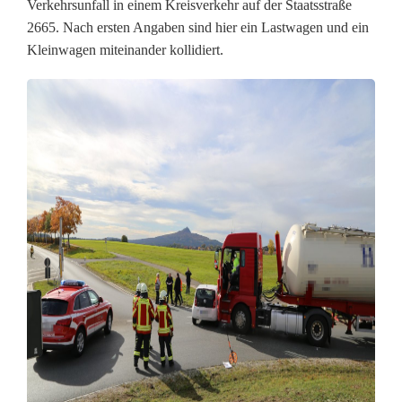
Verkehrsunfall in einem Kreisverkehr auf der Staatsstraße
a
2665. Nach ersten Angaben sind hier ein Lastwagen und ein
Kleinwagen miteinander kollidiert.
g
e
n
k
o
l
l
i
d
i