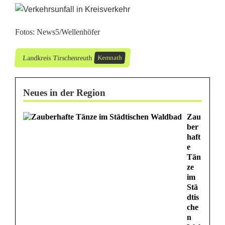
Fotos: News5/Wellenhöfer
Landkreis Tirschenreuth
Kemnath
Neues in der Region
Zau
ber
haft
e
Tän
ze
im
Stä
dtis
che
n