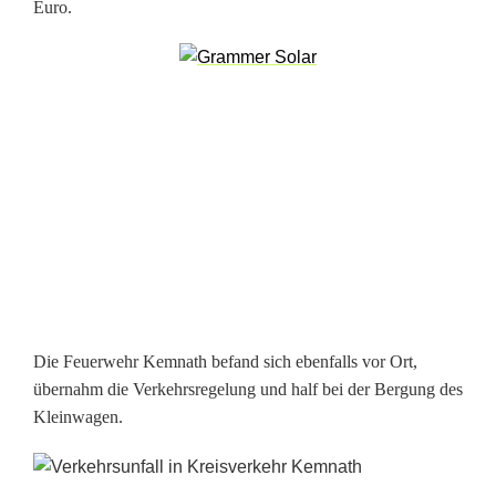
Euro.
K
r
e
i
s
v
e
r
k
Die Feuerwehr Kemnath befand sich ebenfalls vor Ort,
e
übernahm die Verkehrsregelung und half bei der Bergung des
Kleinwagen.
h
r