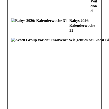
Wal
dba
d
Babys 2026:
Kalenderwoche
31