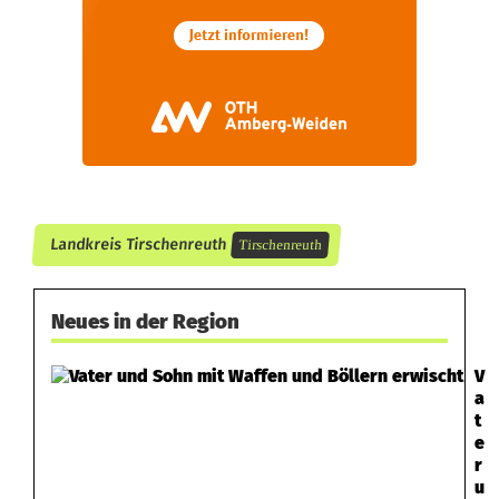
k
e
Landkreis Tirschenreuth
Tirschenreuth
Neues in der Region
V
a
t
e
r
u