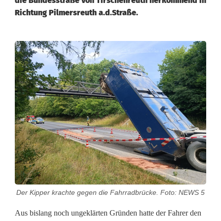
die Bundesstraße von Tirschenreuth herkommend in
Richtung Pilmersreuth a.d.Straße.
L
a
s
t
w
a
g
e
Der Kipper krachte gegen die Fahrradbrücke. Foto: NEWS 5
n
Aus bislang noch ungeklärten Gründen hatte der Fahrer den
k