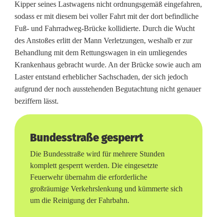
Kipper seines Lastwagens nicht ordnungsgemäß eingefahren,
r
sodass er mit diesem bei voller Fahrt mit der dort befindliche
Fuß- und Fahrradweg-Brücke kollidierte. Durch die Wucht
a
des Anstoßes erlitt der Mann Verletzungen, weshalb er zur
c
Behandlung mit dem Rettungswagen in ein umliegendes
Krankenhaus gebracht wurde. An der Brücke sowie auch am
h
Laster entstand erheblicher Sachschaden, der sich jedoch
t
aufgrund der noch ausstehenden Begutachtung nicht genauer
beziffern lässt.
m
i
Bundesstraße gesperrt
t
Die Bundesstraße wird für mehrere Stunden
K
komplett gesperrt werden. Die eingesetzte
Feuerwehr übernahm die erforderliche
i
großräumige Verkehrslenkung und kümmerte sich
p
um die Reinigung der Fahrbahn.