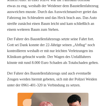
a
etwas zu eng, weshalb der Weidener dem Baustellenfahrzeug
h
ausweichen musste. Durch das Ausweichmanöver geriet das
Fahrzeug ins Schleudern und das Heck brach aus. Das Auto
r
streifte zunächst einen Baum leicht und kam schließlich an
e
einem weiteren Baum zum Stehen.
r
Der Fahrer des Baustellenfahrzeugs setzte seine Fahrt fort.
g
Gott sei Dank konnte der 22-Jährige seinen „Abflug“ noch
kontrollieren weshalb er mit nur leichten Verletzungen ins
e
Klinikum gebracht wurde. Der Wagen des Unfallfahrers
könnte mit rund 8.000 Euro Schaden als Totalschaden gelten.
s
u
Der Fahrer des Baustellenfahrzeugs und auch eventuelle
Zeugen werden hiermit gebeten, sich mit der Polizei Weiden
c
unter der 0961-401-320 in Verbindung zu setzen.
h
t