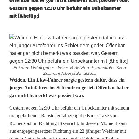
Offenbar hat er gar nicht bemerkt was passiert war.
Gestern gegen 12:30 Uhr befuhr ein Unbekannter
mit [&hellip;]
Bei dem Unfall gab es keine Verletzten. Symbolfoto: Sven
Zeilmann/oberpfalz_aktuell
L
Weiden. Ein Lkw-Fahrer sorgte gestern dafür, dass ein
junger Autofahrer ins Schleudern geriet. Offenbar hat er
k
gar nicht bemerkt was passiert war.
w
Gestern gegen 12:30 Uhr befuhr ein Unbekannter mit seinem
-
orangefarbenen Baustellenfahrzeug die Kreisstraße von
Rothenstadt in Richtung Etzenricht. In diesem Moment kam
F
aus entgegengesetzter Richtung ein 22-jähriger Weidner mit
seinem Auto. In einer Kurve war die Fahrbahn offenbar