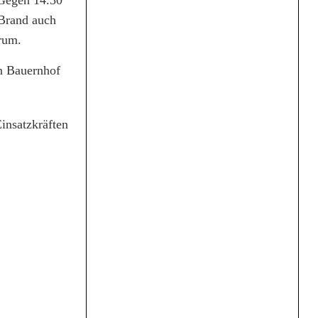
 Gegen 14.30
 Brand auch
rum.
n Bauernhof
insatzkräften