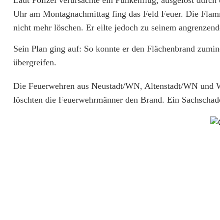
Laut Polizei verursachte ein Funkenflug, ausgelöst durc
h
Uhr am Montagnachmittag fing das Feld Feuer. Die Flamm
d
nicht mehr löschen. Er eilte jedoch zu seinem angrenze
r
Sein Plan ging auf: So konnte er den Flächenbrand zumi
e
übergreifen.
s
Die Feuerwehren aus Neustadt/WN, Altenstadt/WN und Wu
c
löschten die Feuerwehrmänner den Brand. Ein Sachschaden
h
e
r
v
e
r