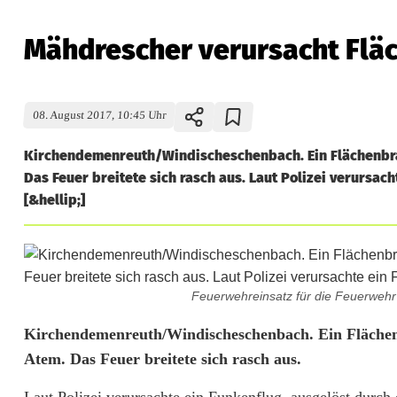
Mähdrescher verursacht Flä
08. August 2017, 10:45 Uhr
Kirchendemenreuth/Windischeschenbach. Ein Flächenbran
Das Feuer breitete sich rasch aus. Laut Polizei verursa
[&hellip;]
Feuerwehreinsatz für die Feuerwehr
M
Kirchendemenreuth/Windischeschenbach. Ein Flächenb
Atem. Das Feuer breitete sich rasch aus.
ä