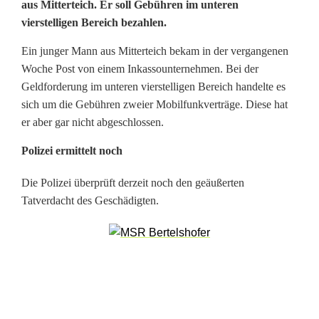
aus Mitterteich. Er soll Gebühren im unteren
a
vierstelligen Bereich bezahlen.
n
Ein junger Mann aus Mitterteich bekam in der vergangenen
n
Woche Post von einem Inkassounternehmen. Bei der
Geldforderung im unteren vierstelligen Bereich handelte es
e
sich um die Gebühren zweier Mobilfunkverträge. Diese hat
r
er aber gar nicht abgeschlossen.
h
Polizei ermittelt noch
ä
Die Polizei überprüft derzeit noch den geäußerten
Tatverdacht des Geschädigten.
l
t
f
a
l