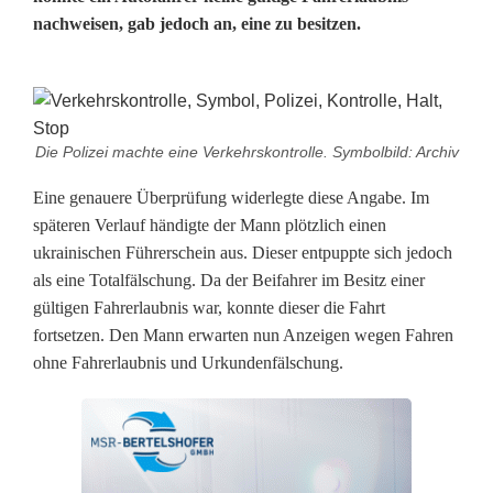
nachweisen, gab jedoch an, eine zu besitzen.
M
a
Die Polizei machte eine Verkehrskontrolle. Symbolbild: Archiv
n
Eine genauere Überprüfung widerlegte diese Angabe. Im
späteren Verlauf händigte der Mann plötzlich einen
n
ukrainischen Führerschein aus. Dieser entpuppte sich jedoch
h
als eine Totalfälschung. Da der Beifahrer im Besitz einer
gültigen Fahrerlaubnis war, konnte dieser die Fahrt
ä
fortsetzen. Den Mann erwarten nun Anzeigen wegen Fahren
n
ohne Fahrerlaubnis und Urkundenfälschung.
d
i
g