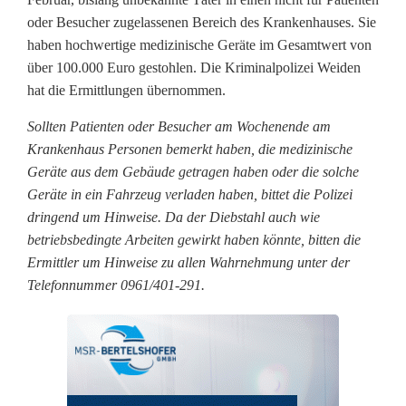
i
oder Besucher zugelassenen Bereich des Krankenhauses. Sie
haben hochwertige medizinische Geräte im Gesamtwert von
n
über 100.000 Euro gestohlen. Die Kriminalpolizei Weiden
hat die Ermittlungen übernommen.
i
s
Sollten Patienten oder Besucher am Wochenende am
Krankenhaus Personen bemerkt haben, die medizinische
c
Geräte aus dem Gebäude getragen haben oder die solche
h
Geräte in ein Fahrzeug verladen haben, bittet die Polizei
dringend um Hinweise. Da der Diebstahl auch wie
e
betriebsbedingte Arbeiten gewirkt haben könnte, bitten die
Ermittler um Hinweise zu allen Wahrnehmung unter der
G
Telefonnummer 0961/401-291.
e
r
ä
t