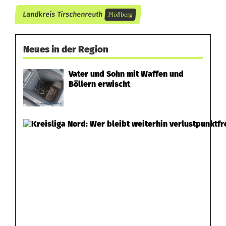
l
Landkreis Tirschenreuth
Plößberg
e
n
Neues in der Region
Vater und Sohn mit Waffen und
Böllern erwischt