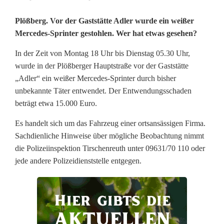
M
Plößberg. Vor der Gaststätte Adler wurde ein weißer
Mercedes-Sprinter gestohlen. Wer hat etwas gesehen?
e
In der Zeit von Montag 18 Uhr bis Dienstag 05.30 Uhr,
r
wurde in der Plößberger Hauptstraße vor der Gaststätte
c
„Adler“ ein weißer Mercedes-Sprinter durch bisher
unbekannte Täter entwendet. Der Entwendungsschaden
e
beträgt etwa 15.000 Euro.
d
Es handelt sich um das Fahrzeug einer ortsansässigen Firma.
e
Sachdienliche Hinweise über mögliche Beobachtung nimmt
die Polizeiinspektion Tirschenreuth unter 09631/70 110 oder
s
jede andere Polizeidienststelle entgegen.
-
S
p