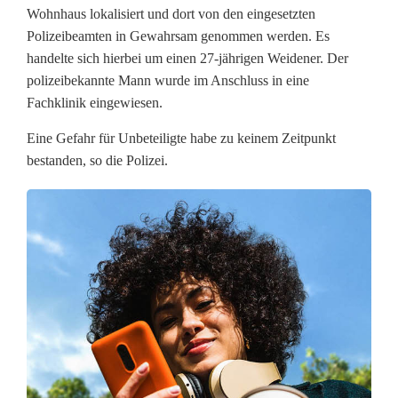
Wohnhaus lokalisiert und dort von den eingesetzten
n
Polizeibeamten in Gewahrsam genommen werden. Es
t
handelte sich hierbei um einen 27-jährigen Weidener. Der
polizeibekannte Mann wurde im Anschluss in eine
e
Fachklinik eingewiesen.
r
Eine Gefahr für Unbeteiligte habe zu keinem Zeitpunkt
w
bestanden, so die Polizei.
e
g
s
:
P
s
y