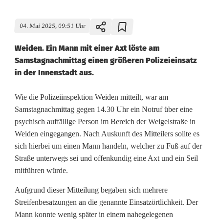
04. Mai 2025, 09:51 Uhr
Weiden. Ein Mann mit einer Axt löste am
Samstagnachmittag einen größeren Polizeieinsatz
in der Innenstadt aus.
M
Wie die Polizeiinspektion Weiden mitteilt, war am
Samstagnachmittag gegen 14.30 Uhr ein Notruf über eine
i
psychisch auffällige Person im Bereich der Weigelstraße in
Weiden eingegangen. Nach Auskunft des Mitteilers sollte es
t
sich hierbei um einen Mann handeln, welcher zu Fuß auf der
A
Straße unterwegs sei und offenkundig eine Axt und ein Seil
mitführen würde.
x
t
Aufgrund dieser Mitteilung begaben sich mehrere
Streifenbesatzungen an die genannte Einsatzörtlichkeit. Der
u
Mann konnte wenig später in einem nahegelegenen