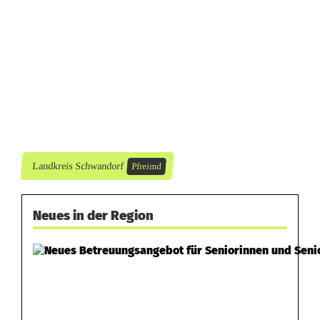
k
r
a
c
h
t
Landkreis Schwandorf
Pfreimd
Neues in der Region