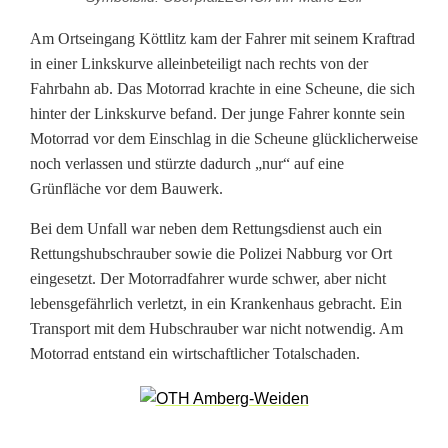
d
Am Ortseingang Köttlitz kam der Fahrer mit seinem Kraftrad
i
in einer Linkskurve alleinbeteiligt nach rechts von der
n
Fahrbahn ab. Das Motorrad krachte in eine Scheune, die sich
hinter der Linkskurve befand. Der junge Fahrer konnte sein
S
Motorrad vor dem Einschlag in die Scheune glücklicherweise
c
noch verlassen und stürzte dadurch „nur“ auf eine
Grünfläche vor dem Bauwerk.
h
Bei dem Unfall war neben dem Rettungsdienst auch ein
e
Rettungshubschrauber sowie die Polizei Nabburg vor Ort
u
eingesetzt. Der Motorradfahrer wurde schwer, aber nicht
lebensgefährlich verletzt, in ein Krankenhaus gebracht. Ein
n
Transport mit dem Hubschrauber war nicht notwendig. Am
e
Motorrad entstand ein wirtschaftlicher Totalschaden.
g
e