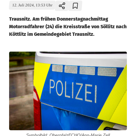
12. Juli 2024, 13:53 Uhr
Trausnitz. Am frühen Donnerstagnachmittag
Motorradfahrer (24) die Kreisstraße von Söllitz nach
Köttlitz im Gemeindegebiet Trausnitz.
M
o
t
o
r
r
a
Symbolbild: OberpfalzECHO/Ann-Marie Zell