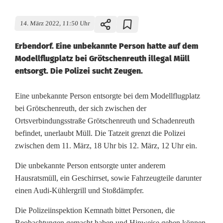
14. März 2022, 11:50 Uhr
Erbendorf. Eine unbekannte Person hatte auf dem
Modellflugplatz bei Grötschenreuth illegal Müll
entsorgt. Die Polizei sucht Zeugen.
M
Eine unbekannte Person entsorgte bei dem Modellflugplatz
bei Grötschenreuth, der sich zwischen der
ü
Ortsverbindungsstraße Grötschenreuth und Schadenreuth
befindet, unerlaubt Müll. Die Tatzeit grenzt die Polizei
l
zwischen dem 11. März, 18 Uhr bis 12. März, 12 Uhr ein.
l
Die unbekannte Person entsorgte unter anderem
a
Hausratsmüll, ein Geschirrset, sowie Fahrzeugteile darunter
u
einen Audi-Kühlergrill und Stoßdämpfer.
f
Die Polizeiinspektion Kemnath bittet Personen, die
Beobachtungen gemacht haben und Hinweise geben können,