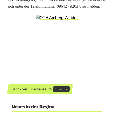
M
sich unter der Telefonnummer 09642 / 9203-0 zu melden.
o
d
e
l
l
f
l
u
Landkreis Tirschenreuth
g
Erbendorf
p
Neues in der Region
l