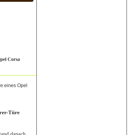
Opel Corsa
hrer-Türe
stand danach