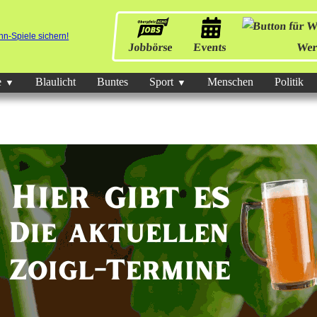
Jobbörse
Events
Wer
e
Blaulicht
Buntes
Sport
Menschen
Politik