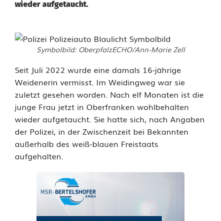
wieder aufgetaucht.
N
Symbolbild: OberpfalzECHO/Ann-Marie Zell
a
Seit Juli 2022 wurde eine damals 16-jährige
c
Weidenerin vermisst. Im Weidingweg war sie
zuletzt gesehen worden. Nach elf Monaten ist die
h
junge Frau jetzt in Oberfranken wohlbehalten
f
wieder aufgetaucht. Sie hatte sich, nach Angaben
der Polizei, in der Zwischenzeit bei Bekannten
a
außerhalb des weiß-blauen Freistaats
s
aufgehalten.
t
e
i