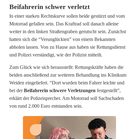
Beifahrerin schwer verletzt
M
In einer starken Rechtskurve sollen beide gestürzt und vom
o
Motorrad gefallen sein. Das Kraftrad soll danach alleine
weiter in den linken Straßengraben gerutscht sein. Zunächst
t
hatten sich die “Verunglückten” von einem Bekannten
o
abholen lassen. Von zu Hause aus haben sie Rettungsdienst
und Polizei verständigt, wie der Polizist mitteilt.
r
Zum Glück wie sich herausstellt: Rettungskräfte haben die
r
beiden anschließend zur weiteren Behandlung ins Klinikum
a
Weiden eingeliefert. “Dort wurden beim Fahrer leichte und
bei der
Beifahrerin schwere Verletzungen
festgestellt”,
d
erklärt der Polizeisprecher. Am Motorrad soll Sachschaden
u
von rund 2.000 Euro entstanden sein.
n
f