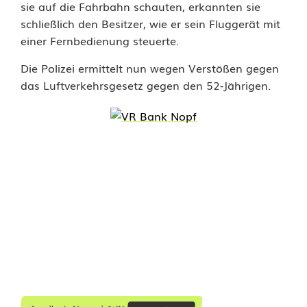
sie auf die Fahrbahn schauten, erkannten sie
r
schließlich den Besitzer, wie er sein Fluggerät mit
einer Fernbedienung steuerte.
n
e
Die Polizei ermittelt nun wegen Verstößen gegen
das Luftverkehrsgesetz gegen den 52-Jährigen.
m
p
ö
r
t
:
D
r
o