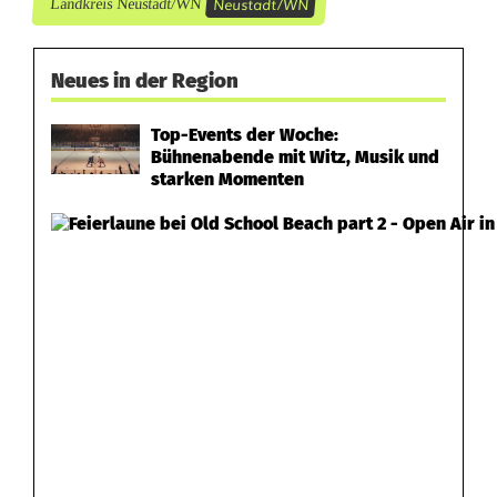
Neustadt/WN
Landkreis Neustadt/WN
h
n
Neues in der Region
e
Top-Events der Woche:
n
Bühnenabende mit Witz, Musik und
starken Momenten
f
l
u
g
e
n
d