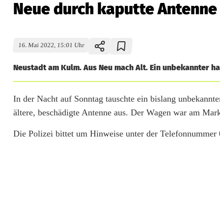
Neue durch kaputte Antenne
16. Mai 2022, 15:01 Uhr
Neustadt am Kulm. Aus Neu mach Alt. Ein unbekannter ha
N
In der Nacht auf Sonntag tauschte ein bislang unbekannt
ältere, beschädigte Antenne aus. Der Wagen war am Mark
e
Die Polizei bittet um Hinweise unter der Telefonnummer
u
e
d
u
r