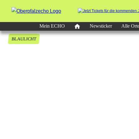
Mein ECHO
Newsticker
Alle Ort
BLAULICHT