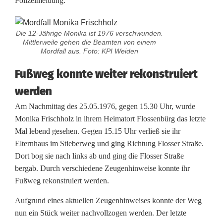
Polizeimeldung.
n
i
Die 12-Jährige Monika ist 1976 verschwunden.
Mittlerweile gehen die Beamten von einem
s
Mordfall aus. Foto: KPI Weiden
s
Fußweg konnte weiter rekonstruiert
e
werden
i
Am Nachmittag des 25.05.1976, gegen 15.30 Uhr, wurde
Monika Frischholz in ihrem Heimatort Flossenbürg das letzte
m
Mal lebend gesehen. Gegen 15.15 Uhr verließ sie ihr
M
Elternhaus im Stieberweg und ging Richtung Flosser Straße.
Dort bog sie nach links ab und ging die Flosser Straße
o
bergab. Durch verschiedene Zeugenhinweise konnte ihr
r
Fußweg rekonstruiert werden.
d
Aufgrund eines aktuellen Zeugenhinweises konnte der Weg
nun ein Stück weiter nachvollzogen werden. Der letzte
f