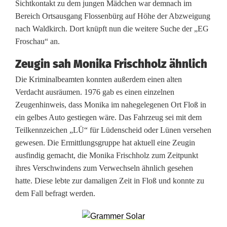
Sichtkontakt zu dem jungen Mädchen war demnach im
a
Bereich Ortsausgang Flossenbürg auf Höhe der Abzweigung
nach Waldkirch. Dort knüpft nun die weitere Suche der „EG
l
Froschau“ an.
l
Zeugin sah Monika Frischholz ähnlich
M
Die Kriminalbeamten konnten außerdem einen alten
o
Verdacht ausräumen. 1976 gab es einen einzelnen
Zeugenhinweis, dass Monika im nahegelegenen Ort Floß in
n
ein gelbes Auto gestiegen wäre. Das Fahrzeug sei mit dem
i
Teilkennzeichen „LÜ“ für Lüdenscheid oder Lünen versehen
gewesen. Die Ermittlungsgruppe hat aktuell eine Zeugin
k
ausfindig gemacht, die Monika Frischholz zum Zeitpunkt
a
ihres Verschwindens zum Verwechseln ähnlich gesehen
hatte. Diese lebte zur damaligen Zeit in Floß und konnte zu
F
dem Fall befragt werden.
r
i