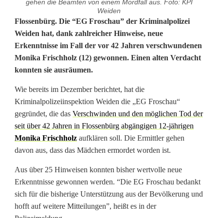
gehen die Beamten von einem Mordfall aus. Foto: KPI
Weiden
N
Flossenbürg. Die “EG Froschau” der Kriminalpolizei
Weiden hat, dank zahlreicher Hinweise, neue
e
Erkenntnisse im Fall der vor 42 Jahren verschwundenen
Monika Frischholz (12) gewonnen. Einen alten Verdacht
u
konnten sie ausräumen.
e
Wie bereits im Dezember berichtet, hat die
E
Kriminalpolizeiinspektion Weiden die „EG Froschau“
r
gegründet, die das
Verschwinden und den möglichen Tod der
seit über 42 Jahren in Flossenbürg abgängigen 12-jährigen
k
Monika Frischholz
aufklären soll. Die Ermittler gehen
davon aus, dass das Mädchen ermordet worden ist.
e
n
Aus über 25 Hinweisen konnten bisher wertvolle neue
Erkenntnisse gewonnen werden. “Die EG Froschau bedankt
n
sich für die bisherige Unterstützung aus der Bevölkerung und
t
hofft auf weitere Mitteilungen”, heißt es in der