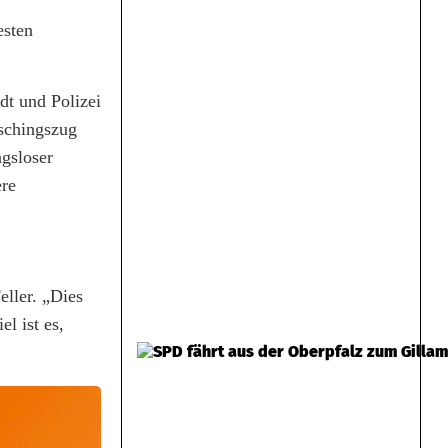
esten
dt und Polizei
aschingszug
gsloser
ere
eller. „Dies
l ist es,