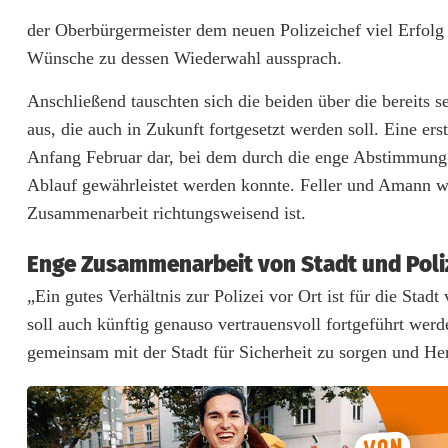
e
der Oberbürgermeister dem neuen Polizeichef viel Erfolg 
r
Wünsche zu dessen Wiederwahl aussprach.
b
Anschließend tauschten sich die beiden über die bereits 
ü
aus, die auch in Zukunft fortgesetzt werden soll. Eine e
Anfang Februar dar, bei dem durch die enge Abstimmung v
r
Ablauf gewährleistet werden konnte. Feller und Amann war
g
Zusammenarbeit richtungsweisend ist.
e
Enge Zusammenarbeit von Stadt und Poli
r
„Ein gutes Verhältnis zur Polizei vor Ort ist für die Sta
m
soll auch künftig genauso vertrauensvoll fortgeführt wer
e
gemeinsam mit der Stadt für Sicherheit zu sorgen und Her
i
s