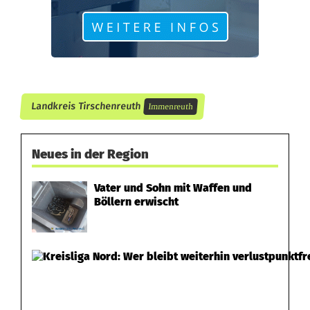
e
u
t
h
Landkreis Tirschenreuth
Immenreuth
g
e
Neues in der Region
s
Vater und Sohn mit Waffen und
p
Böllern erwischt
r
e
n
g