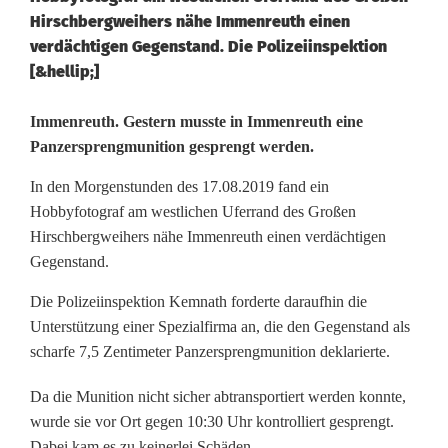
Hirschbergweihers nähe Immenreuth einen
verdächtigen Gegenstand. Die Polizeiinspektion
[&hellip;]
P
Immenreuth. Gestern musste in Immenreuth eine
Panzersprengmunition gesprengt werden.
a
In den Morgenstunden des 17.08.2019 fand ein
n
Hobbyfotograf am westlichen Uferrand des Großen
z
Hirschbergweihers nähe Immenreuth einen verdächtigen
Gegenstand.
e
Die Polizeiinspektion Kemnath forderte daraufhin die
r
Unterstützung einer Spezialfirma an, die den Gegenstand als
g
scharfe 7,5 Zentimeter Panzersprengmunition deklarierte.
r
Da die Munition nicht sicher abtransportiert werden konnte,
wurde sie vor Ort gegen 10:30 Uhr kontrolliert gesprengt.
a
Dabei kam es zu keinerlei Schäden.