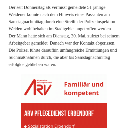
P
Der seit Donnerstag als vermisst gemeldete 51-jährige
Weidener konnte nach dem Hinweis eines Passanten am
a
Samstagnachmittag durch eine Streife der Polizeiinspektion
Weiden wohlbehalten im Stadtgebiet angetroffen werden.
s
Der Mann hatte sich am Dienstag, 30. Mai, zuletzt bei seinem
s
Arbeitgeber gemeldet. Danach war der Kontakt abgerissen.
Die Polizei führte daraufhin umfangreiche Ermittlungen und
a
Suchmaßnahmen durch, die aber bis Samstagnachmittag
n
erfolglos geblieben waren.
t
e
n
t
d