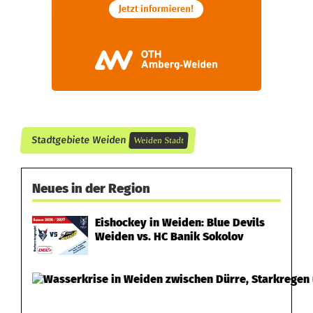
ü
b
e
r
s
c
Stadtgebiete Weiden
Weiden Stadt
h
l
Neues in der Region
a
Eishockey in Weiden: Blue Devils
Weiden vs. HC Banik Sokolov
g
e
n