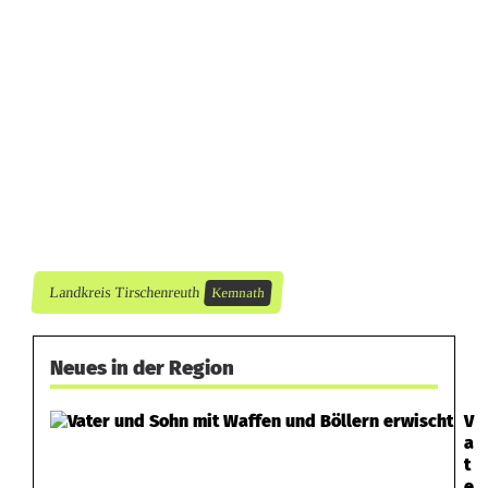
U
m
w
e
l
t
s
Landkreis Tirschenreuth
Kemnath
ü
n
Neues in der Region
d
V
e
a
r
t
e