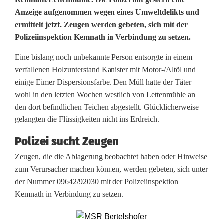
P
Anzeige aufgenommen wegen eines Umweltdelikts und
o
ermittelt jetzt. Zeugen werden gebeten, sich mit der
Polizeiinspektion Kemnath in Verbindung zu setzen.
l
i
Eine bislang noch unbekannte Person entsorgte in einem
verfallenen Holzunterstand Kanister mit Motor-/Altöl und
z
einige Eimer Dispersionsfarbe. Den Müll hatte der Täter
e
wohl in den letzten Wochen westlich von Lettenmühle an
den dort befindlichen Teichen abgestellt. Glücklicherweise
i
gelangten die Flüssigkeiten nicht ins Erdreich.
s
Polizei sucht Zeugen
u
Zeugen, die die Ablagerung beobachtet haben oder Hinweise
zum Verursacher machen können, werden gebeten, sich unter
c
der Nummer 09642/92030 mit der Polizeiinspektion
h
Kemnath in Verbindung zu setzen.
t