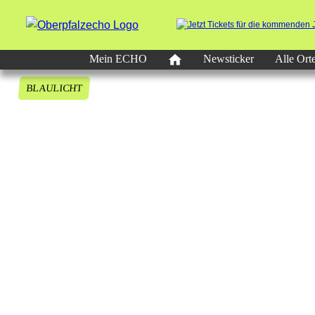
Mein ECHO
Newsticker
Alle Ort
BLAULICHT