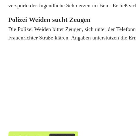
i
verspürte der Jugendliche Schmerzen im Bein. Er ließ si
z
Polizei Weiden sucht Zeugen
e
Die Polizei Weiden bittet Zeugen, sich unter der Telefo
i
Frauenrichter Straße klären. Angaben unterstützen die Erm
s
u
c
h
t
Z
e
u