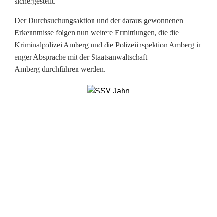
t
sichergestellt.
z
Der Durchsuchungsaktion und der daraus gewonnenen
Erkenntnisse folgen nun weitere Ermittlungen, die die
i
Kriminalpolizei Amberg und die Polizeiinspektion Amberg in
m
enger Absprache mit der Staatsanwaltschaft
Amberg durchführen werden.
K
a
m
p
f
g
e
g