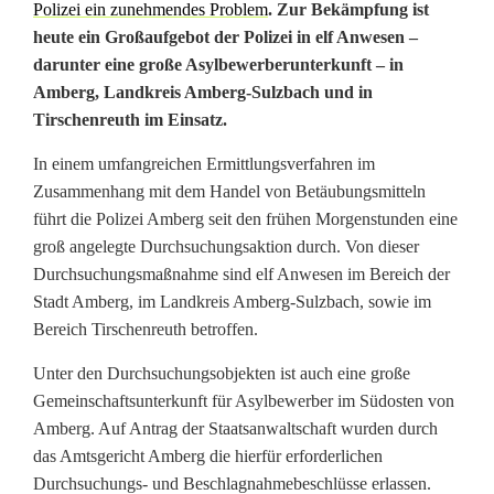
Polizei ein zunehmendes Problem
. Zur Bekämpfung ist
U
heute ein Großaufgebot der Polizei in elf Anwesen –
darunter eine große Asylbewerberunterkunft – in
p
Amberg, Landkreis Amberg-Sulzbach und in
d
Tirschenreuth im Einsatz.
a
In einem umfangreichen Ermittlungsverfahren im
t
Zusammenhang mit dem Handel von Betäubungsmitteln
führt die Polizei Amberg seit den frühen Morgenstunden eine
e
groß angelegte Durchsuchungsaktion durch. Von dieser
Durchsuchungsmaßnahme sind elf Anwesen im Bereich der
]
Stadt Amberg, im Landkreis Amberg-Sulzbach, sowie im
P
Bereich Tirschenreuth betroffen.
o
Unter den Durchsuchungsobjekten ist auch eine große
l
Gemeinschaftsunterkunft für Asylbewerber im Südosten von
Amberg. Auf Antrag der Staatsanwaltschaft wurden durch
i
das Amtsgericht Amberg die hierfür erforderlichen
Durchsuchungs- und Beschlagnahmebeschlüsse erlassen.
z