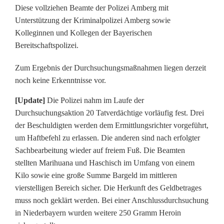
Diese vollziehen Beamte der Polizei Amberg mit
e
Unterstützung der Kriminalpolizei Amberg sowie
Kolleginnen und Kollegen der Bayerischen
i
Bereitschaftspolizei.
g
Zum Ergebnis der Durchsuchungsmaßnahmen liegen derzeit
r
noch keine Erkenntnisse vor.
o
[Update]
Die Polizei nahm im Laufe der
ß
Durchsuchungsaktion 20 Tatverdächtige vorläufig fest. Drei
der Beschuldigten werden dem Ermittlungsrichter vorgeführt,
e
um Haftbefehl zu erlassen. Die anderen sind nach erfolgter
i
Sachbearbeitung wieder auf freiem Fuß. Die Beamten
stellten Marihuana und Haschisch im Umfang von einem
n
Kilo sowie eine große Summe Bargeld im mittleren
s
vierstelligen Bereich sicher. Die Herkunft des Geldbetrages
muss noch geklärt werden. Bei einer Anschlussdurchsuchung
a
in Niederbayern wurden weitere 250 Gramm Heroin