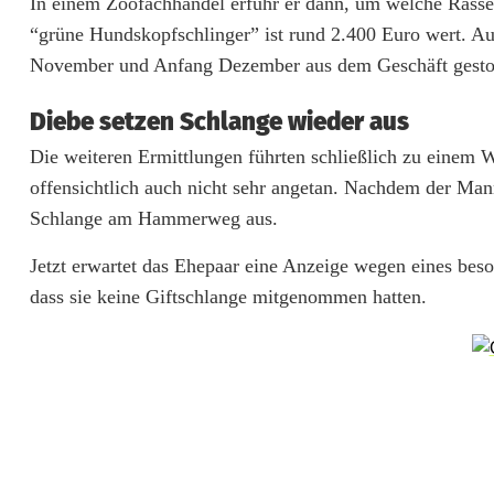
In einem Zoofachhandel erfuhr er dann, um welche Rasse 
i
“grüne Hundskopfschlinger” ist rund 2.400 Euro wert. Au
s
November und Anfang Dezember aus dem Geschäft gesto
t
Diebe setzen Schlange wieder aus
f
Die weiteren Ermittlungen führten schließlich zu einem 
i
offensichtlich auch nicht sehr angetan. Nachdem der Mann
n
Schlange am Hammerweg aus.
d
Jetzt erwartet das Ehepaar eine Anzeige wegen eines beso
dass sie keine Giftschlange mitgenommen hatten.
e
t
s
e
l