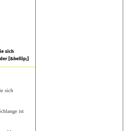
ie sich
er [&hellip;]
e sich
chlange ist