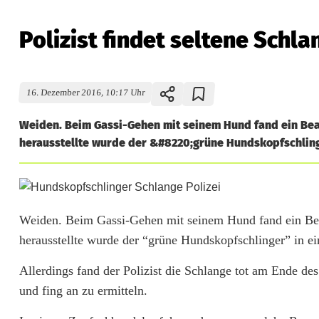
Polizist findet seltene Schl
16. Dezember 2016, 10:17 Uhr
Weiden. Beim Gassi-Gehen mit seinem Hund fand ein Beam
herausstellte wurde der &#8220;grüne Hundskopfschlinge
P
o
Weiden. Beim Gassi-Gehen mit seinem Hund fand ein Beam
herausstellte wurde der “grüne Hundskopfschlinger” in e
l
i
Allerdings fand der Polizist die Schlange tot am Ende de
und fing an zu ermitteln.
z