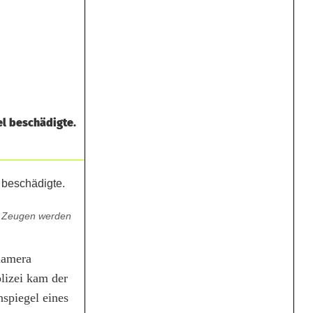
el beschädigte.
e. Zeugen werden
namera
lizei kam der
nspiegel eines