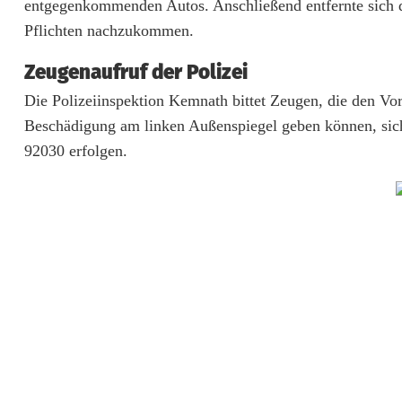
r
entgegenkommenden Autos. Anschließend entfernte sich d
Pflichten nachzukommen.
s
c
Zeugenaufruf der Polizei
h
Die Polizeiinspektion Kemnath bittet Zeugen, die den Vo
Beschädigung am linken Außenspiegel geben können, si
e
92030 erfolgen.
-
F
a
h
r
e
r