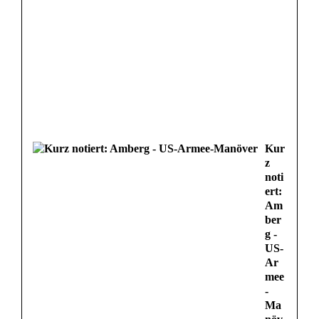
Kur
z
noti
ert:
Am
ber
g -
US-
Ar
mee
-
Ma