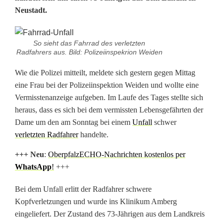
Neustadt.
d
f
So sieht das Fahrrad des verletzten
a
Radfahrers aus. Bild: Polizeiinspekrion Weiden
h
Wie die Polizei mitteilt, meldete sich gestern gegen Mittag
eine Frau bei der Polizeiinspektion Weiden und wollte eine
r
Vermisstenanzeige aufgeben. Im Laufe des Tages stellte sich
e
heraus, dass es sich bei dem vermissten Lebensgefährten der
Dame um den am Sonntag bei einem
Unfall
schwer
r
verletzten Radfahrer
handelte.
i
+++ N
eu
:
OberpfalzECHO-Nachrichten kostenlos per
d
WhatsApp
!
+++
e
Bei dem Unfall erlitt der Radfahrer schwere
n
Kopfverletzungen und wurde ins Klinikum Amberg
eingeliefert. Der Zustand des 73-Jährigen aus dem Landkreis
t