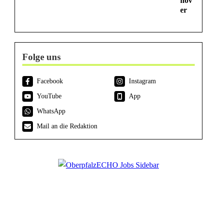
növ
er
Folge uns
Facebook
Instagram
YouTube
App
WhatsApp
Mail an die Redaktion