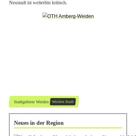
Neustadt ist weiterhin kritisch.
i
f
i
z
i
e
r
t
[
Stadtgebiete Weiden
Weiden Stadt
U
Neues in der Region
p