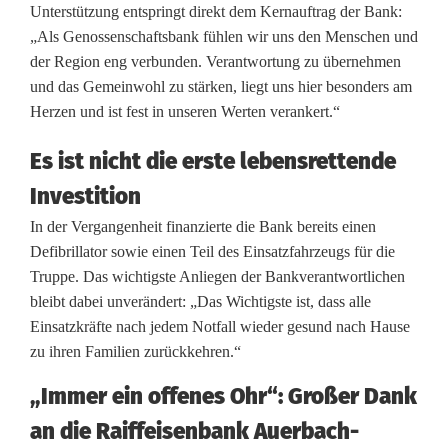
Unterstützung entspringt direkt dem Kernauftrag der Bank:
e
„Als Genossenschaftsbank fühlen wir uns den Menschen und
n
der Region eng verbunden. Verantwortung zu übernehmen
und das Gemeinwohl zu stärken, liegt uns hier besonders am
d
Herzen und ist fest in unseren Werten verankert.“
e
Es ist nicht die erste lebensrettende
t
Investition
2
In der Vergangenheit finanzierte die Bank bereits einen
.
Defibrillator sowie einen Teil des Einsatzfahrzeugs für die
Truppe. Das wichtigste Anliegen der Bankverantwortlichen
0
bleibt dabei unverändert: „Das Wichtigste ist, dass alle
0
Einsatzkräfte nach jedem Notfall wieder gesund nach Hause
zu ihren Familien zurückkehren.“
0
„Immer ein offenes Ohr“: Großer Dank
E
an die Raiffeisenbank Auerbach-
u