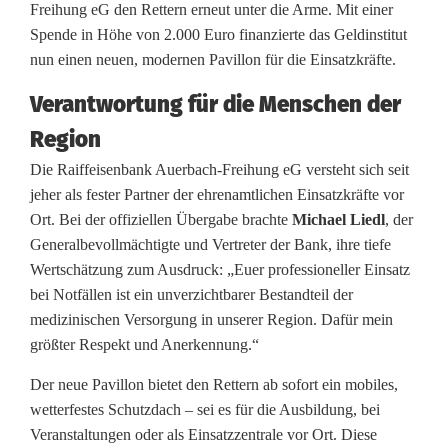
Freihung eG den Rettern erneut unter die Arme. Mit einer
f
Spende in Höhe von 2.000 Euro finanzierte das Geldinstitut
e
nun einen neuen, modernen Pavillon für die Einsatzkräfte.
i
Verantwortung für die Menschen der
s
Region
e
Die Raiffeisenbank Auerbach-Freihung eG versteht sich seit
jeher als fester Partner der ehrenamtlichen Einsatzkräfte vor
n
Ort. Bei der offiziellen Übergabe brachte
Michael Liedl
, der
b
Generalbevollmächtigte und Vertreter der Bank, ihre tiefe
Wertschätzung zum Ausdruck: „Euer professioneller Einsatz
a
bei Notfällen ist ein unverzichtbarer Bestandteil der
n
medizinischen Versorgung in unserer Region. Dafür mein
größter Respekt und Anerkennung.“
k
Der neue Pavillon bietet den Rettern ab sofort ein mobiles,
s
wetterfestes Schutzdach – sei es für die Ausbildung, bei
p
Veranstaltungen oder als Einsatzzentrale vor Ort. Diese