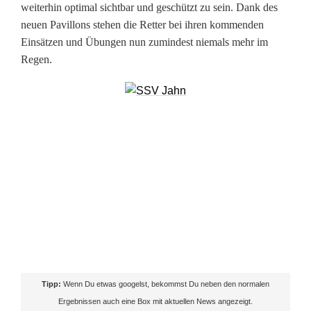
o
weiterhin optimal sichtbar und geschützt zu sein. Dank des
r
neuen Pavillons stehen die Retter bei ihren kommenden
Einsätzen und Übungen nun zumindest niemals mehr im
O
Regen.
r
t
i
n
K
a
l
t
Tipp:
Wenn Du etwas googelst, bekommst Du neben den normalen
e
Ergebnissen auch eine Box mit aktuellen News angezeigt.