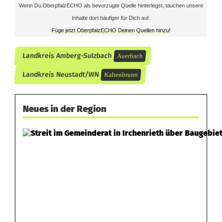
n
Wenn Du OberpfalzECHO als bevorzugte Quelle hinterlegst, tauchen unsere
Inhalte dort häufiger für Dich auf.
b
Füge jetzt OberpfalzECHO Deinen Quellen hinzu!
r
Landkreis Amberg-Sulzbach
Auerbach
u
Landkreis Neustadt/WN
Kaltenbrunn
n
n
Neues in der Region