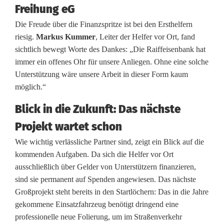
Freihung eG
r
Die Freude über die Finanzspritze ist bei den Ersthelfern
o
riesig.
Markus Kummer
, Leiter der Helfer vor Ort, fand
sichtlich bewegt Worte des Dankes: „Die Raiffeisenbank hat
a
immer ein offenes Ohr für unsere Anliegen. Ohne eine solche
n
Unterstützung wäre unsere Arbeit in dieser Form kaum
möglich.“
H
Blick in die Zukunft: Das nächste
e
Projekt wartet schon
l
Wie wichtig verlässliche Partner sind, zeigt ein Blick auf die
f
kommenden Aufgaben. Da sich die Helfer vor Ort
e
ausschließlich über Gelder von Unterstützern finanzieren,
sind sie permanent auf Spenden angewiesen. Das nächste
r
Großprojekt steht bereits in den Startlöchern: Das in die Jahre
v
gekommene Einsatzfahrzeug benötigt dringend eine
professionelle neue Folierung, um im Straßenverkehr