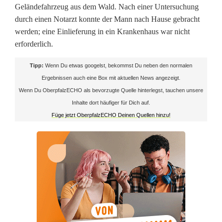
Geländefahrzeug aus dem Wald. Nach einer Untersuchung
u
durch einen Notarzt konnte der Mann nach Hause gebracht
c
werden; eine Einlieferung in ein Krankenhaus war nicht
erforderlich.
k
Tipp:
Wenn Du etwas googelst, bekommst Du neben den normalen
u
Ergebnissen auch eine Box mit aktuellen News angezeigt.
m
Wenn Du OberpfalzECHO als bevorzugte Quelle hinterlegst, tauchen unsere
Inhalte dort häufiger für Dich auf.
8
Füge jetzt OberpfalzECHO Deinen Quellen hinzu!
.
0
0
0
E
u