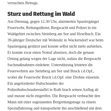
versuchten Betrugs.
s
Sturz und Rettung im Wald
v
Am Dienstag, gegen 12.30 Uhr, alarmierten Spaziergänger
e
Feuerwehr, Rettungsdienst, Bergwacht und Polizei in ein
r
Waldgebiet zwischen Steinberg am See und Heselbach. Ein
39-jähriger Deutscher mit Wohnsitz in Wackersdorf war beim
s
Spaziergang gestürzt und konnte selbst nicht mehr aufstehen.
u
Er konnte zwar einen Notruf absetzen, doch die genaue
Ortung gelang wegen der Lage nicht, sodass die Bergwacht
c
Suchmaßnahmen einleitete. Unterstützung leisteten die
h
Feuerwehren aus Steinberg am See und Bruck i.d.Opf.,
wobei die Feuerwehr Bruck i.d.Opf. eine Drohne einsetzte.
i
Ein angeforderter Hubschrauber der
n
Polizeihubschrauberstaffel in Roth brach seinen Anflug ab
und musste nicht eingreifen. Die Bergwacht verbrachte den
B
Mann mit einer sogenannten Bergrettungstrage zu einem
r
Spezialfahrzeug und transportierte ihn anschließend mit dem