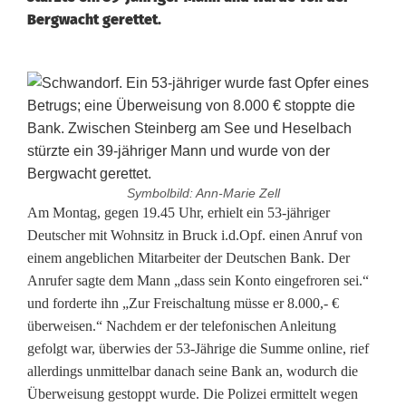
Bergwacht gerettet.
Symbolbild: Ann-Marie Zell
B
Am Montag, gegen 19.45 Uhr, erhielt ein 53-jähriger
Deutscher mit Wohnsitz in Bruck i.d.Opf. einen Anruf von
e
einem angeblichen Mitarbeiter der Deutschen Bank. Der
Anrufer sagte dem Mann „dass sein Konto eingefroren sei.“
t
und forderte ihn „Zur Freischaltung müsse er 8.000,- €
r
überweisen.“ Nachdem er der telefonischen Anleitung
gefolgt war, überwies der 53-Jährige die Summe online, rief
u
allerdings unmittelbar danach seine Bank an, wodurch die
g
Überweisung gestoppt wurde. Die Polizei ermittelt wegen