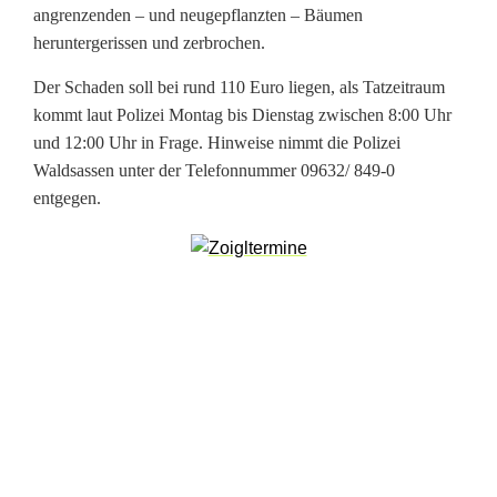
angrenzenden – und neugepflanzten – Bäumen
d
heruntergerissen und zerbrochen.
a
Der Schaden soll bei rund 110 Euro liegen, als Tatzeitraum
l
kommt laut Polizei Montag bis Dienstag zwischen 8:00 Uhr
und 12:00 Uhr in Frage. Hinweise nimmt die Polizei
e
Waldsassen unter der Telefonnummer 09632/ 849-0
entgegen.
i
m
F
i
t
&
F