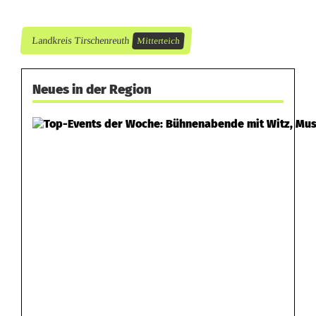
u
n
Landkreis Tirschenreuth
Mitterteich
P
a
Neues in der Region
r
k