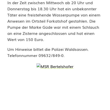
s
In der Zeit zwischen Mittwoch ab 20 Uhr und
s
Donnerstag bis 18.30 Uhr hat ein unbekannter
Täter eine freistehende Wasserpumpe von einem
e
Anwesen im Ortsteil Forkatshof gestohlen. Die
r
Pumpe der Marke Güde war mit einem Schlauch
an eine Zisterne angeschlossen und hat einen
p
Wert von 150 Euro.
u
Um Hinweise bittet die Polizei Waldsassen.
m
Telefonnummer 09632/849-0.
p
e
g
e
s